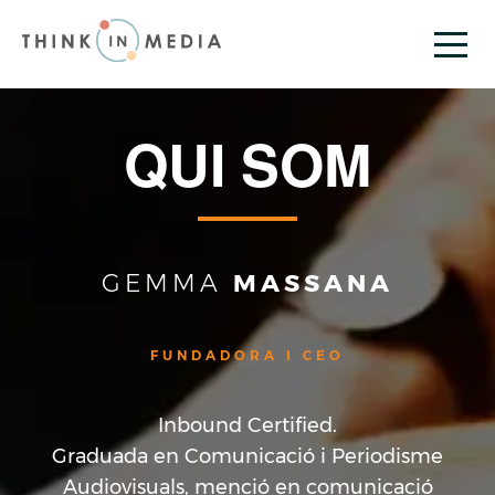
Q
U
I
S
O
M
GEMMA
MASSANA
FUNDADORA I CEO
Inbound Certified.
Graduada en Comunicació i Periodisme
Audiovisuals, menció en comunicació