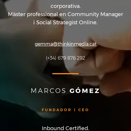
corporativa.
Màster professional en Community Manager
i Social Strategist Online.
gemma@thinkinmedia.cat
(+34) 679 876 292
MARCOS
GÓMEZ
FUNDADOR I CEO
Inbound Certified.